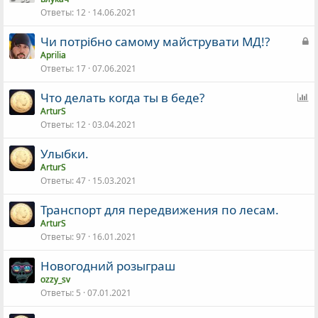
Ответы
12
14.06.2021
З
Чи потрібно самому майструвати МД!?
а
Aprilia
Ответы
17
07.06.2021
к
р
О
Что делать когда ты в беде?
ы
п
ArturS
т
Ответы
12
03.04.2021
р
о
о
Улыбки.
с
ArturS
Ответы
47
15.03.2021
Транспорт для передвижения по лесам.
ArturS
Ответы
97
16.01.2021
Новогодний розыграш
ozzy_sv
Ответы
5
07.01.2021