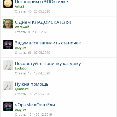
Поговорим о ЭПОксидке.
ArturS
Ответы
40
25.05.2020
С Днём КЛАДОИСКАТЕЛЯ!
Werewolf
Ответы
0
23.05.2020
Задумался запилить станочек
ozzy_sv
Ответы
66
07.05.2020
Посоветуйте новичку катушку
Evolution
Ответы
17
18.04.2020
Нужна помощь
Quantum
Ответы
18
25.01.2020
чОрнЫе кОпатЕли
ozzy_sv
Ответы
154
06.12.2019