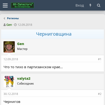
Вход
Регионы
А
Д
Gen
12.09.2018
в
а
т
т
Черниговщина
о
а
р
н
Gen
т
а
Мастер
е
ч
м
а
ы
л
12.09.2018
#1
а
Что то тихо в партизанском крае...
valyta2
Собеседник
30.12.2018
#2
Чернигов