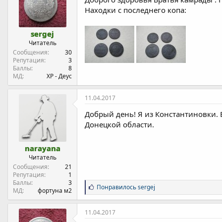
а
Находки с последнего копа:
sergej
Читатель
Сообщения
30
Репутация
3
Баллы
8
МД
ХР - Деус
11.04.2017
Добрый день! Я из Константиновки. 
Донецкой области.
narayana
Читатель
Сообщения
21
Репутация
1
Баллы
3
Р
Понравилось
sergej
МД
фортуна м2
е
п
у
11.04.2017
т