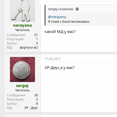
sergej сказал(а):
@narayana
,
Я тоже с Константиновки.
narayana
Читатель
какой МД у вас?
Сообщения
21
Репутация
1
Баллы
3
МД
фортуна м2
17.04.2017
ХР-Деус,а у вас?
sergej
Читатель
Сообщения
30
Репутация
3
Баллы
8
МД
ХР - Деус