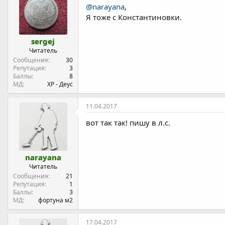
а
@narayana
,
ц
Я тоже с Константиновки.
и
я
:
sergej
Читатель
Сообщения
30
Репутация
3
Баллы
8
МД
ХР - Деус
11.04.2017
вот так так! пишу в л.с.
narayana
Читатель
Сообщения
21
Репутация
1
Баллы
3
МД
фортуна м2
17.04.2017