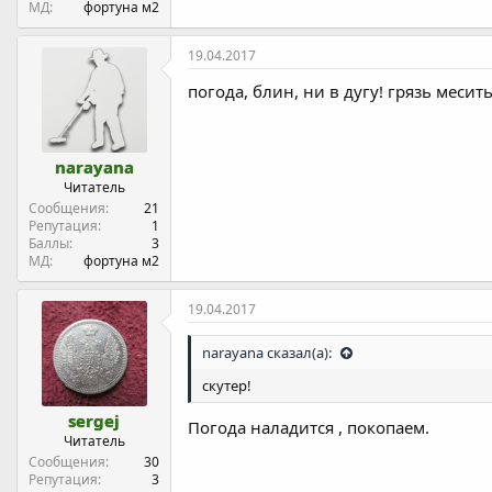
МД
фортуна м2
19.04.2017
погода, блин, ни в дугу! грязь месить
narayana
Читатель
Сообщения
21
Репутация
1
Баллы
3
МД
фортуна м2
19.04.2017
narayana сказал(а):
скутер!
sergej
Погода наладится , покопаем.
Читатель
Сообщения
30
Репутация
3