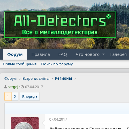
Форум
Правила
FAQ
Что нового
Галерея
Новые сообщения
Поиск по форуму
Форум
Встречи, слёты
Регионы
А
Д
sergej
07.04.2017
в
а
1
2
Вперед
т
т
о
а
р
н
т
а
е
ч
07.04.2017
м
а
ы
л
Доброго здоровья Братья камрады . П