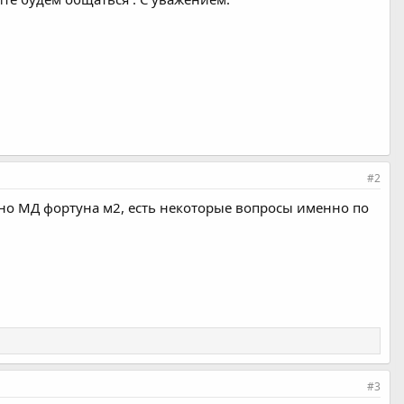
#2
авно МД фортуна м2, есть некоторые вопросы именно по
#3