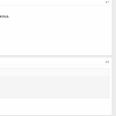
#7
елка.
#8