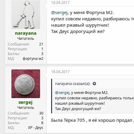
18.04.2017
@sergej
, у меня Фортуна М2.
купил совсем недавно, разбираюсь то
нашел ржавый шурупчик!
Так Деус дорогущий же?
narayana
Читатель
Сообщения
21
Репутация
1
Баллы
3
МД
фортуна м2
18.04.2017
narayana сказал(а):
@sergej
, у меня Фортуна М2.
купил совсем недавно, разбираюсь только
sergej
нашел ржавый шурупчик!
Читатель
Так Деус дорогущий же?
Сообщения
30
Репутация
3
Была Тёрка 705 , я её хорошо продал 
Баллы
8
МД
ХР - Деус