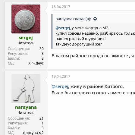
18.04.2017
narayana сказал(а):
@sergej
, у меня Фортуна М2.
купил совсем недавно, разбираюсь только
sergej
нашел ржавый шурупчик!
Читатель
Так Деус дорогущий же?
Сообщения
30
Репутация
3
В каком районе города вы живёте , я 
Баллы
8
МД
ХР - Деус
19.04.2017
@sergej
, живу в районе Хитрого.
Было бы неплохо сгонять вместе на к
narayana
Читатель
Сообщения
21
Репутация
1
Баллы
3
МД
фортуна м2