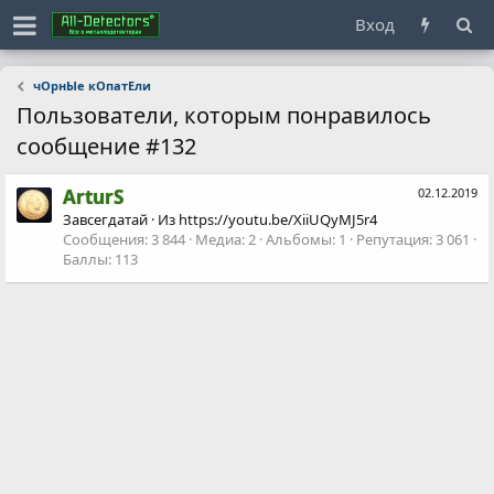
Вход
чОрнЫе кОпатЕли
Пользователи, которым понравилось
сообщение #132
ArturS
02.12.2019
Завсегдатай
·
Из
https://youtu.be/XiiUQyMJ5r4
Сообщения
3 844
Медиа
2
Альбомы
1
Репутация
3 061
Баллы
113