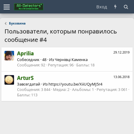
Вход
Буковина
Пользователи, которым понравилось
сообщение #4
Aprilia
29.12.2019
Собеседник
·
48
·
Из
Чернівці Каменка
Сообщения
92
Репутация
96
Баллы
18
ArturS
13.06.2018
Завсегдатай
·
Из
https://youtu.be/XiiUQyMJ5r4
Сообщения
3 844
Медиа
2
Альбомы
1
Репутация
3 061
Баллы
113