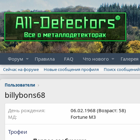
Форум
Правила
FAQ
Что нового
Галерея
Сейчас на форуме
Новые сообщения профиля
Поиск сообщений
Пользователи
billybons68
День рождения
06.02.1968 (Возраст: 58)
МД
Fortune M3
Трофеи